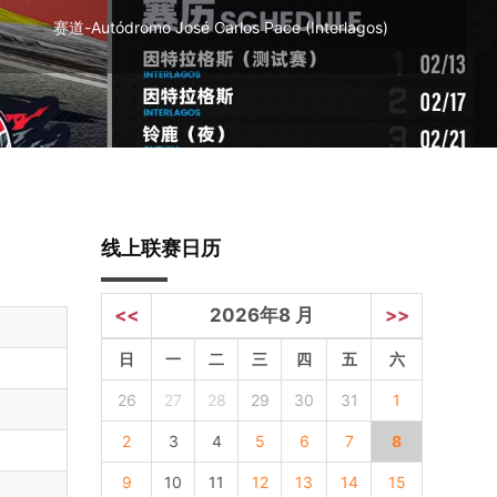
赛道-Autódromo José Carlos Pace (Interlagos)
线上联赛日历
<<
2026年8 月
>>
日
一
二
三
四
五
六
26
27
28
29
30
31
1
2
3
4
5
6
7
8
9
10
11
12
13
14
15