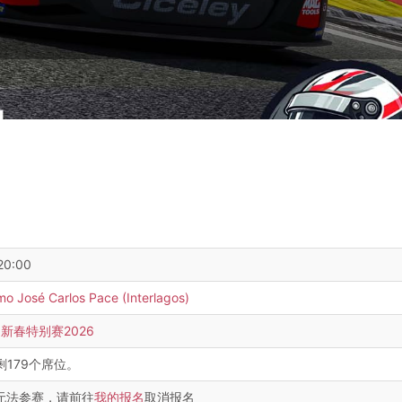
20:00
 José Carlos Pace (Interlagos)
le 新春特别赛2026
剩179个席位。
后无法参赛，请前往
我的报名
取消报名