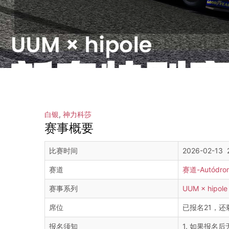
白银
,
神力科莎
赛事概要
比赛时间
2026-02-13 
赛道
赛道-Autódromo
赛事系列
UUM × hipo
席位
已报名21，还
报名须知
1. 如果报名