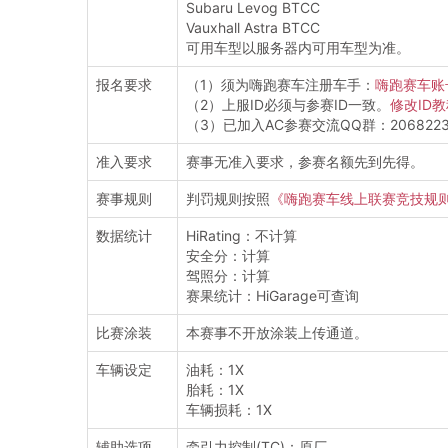
Subaru Levog BTCC
Vauxhall Astra BTCC
可用车型以服务器内可用车型为准。
报名要求
（1）须为嗨跑赛车注册车手：
嗨跑赛车账
（2）上服ID必须与参赛ID一致。
修改ID
（3）已加入AC参赛交流QQ群：206822341 
准入要求
赛事无准入要求，参赛名额先到先得。
赛事规则
判罚规则按照
《嗨跑赛车线上联赛竞技规
数据统计
HiRating：不计算
安全分：计算
驾照分：计算
赛果统计：HiGarage可查询
比赛涂装
本赛事不开放涂装上传通道。
车辆设定
油耗：1X
胎耗：1X
车辆损耗：1X
辅助选项
牵引力控制(TC)：原厂