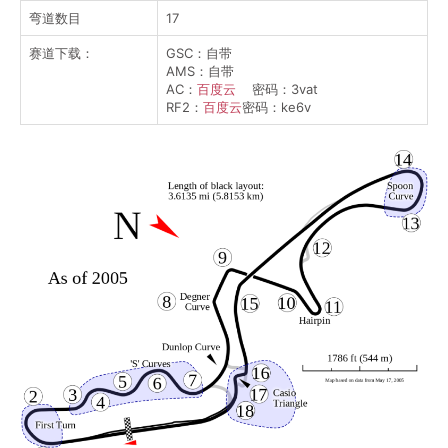
弯道数目
17
赛道下载：
GSC：自带
AMS：自带
AC：
百度云
密码：3vat
RF2：
百度云
密码：
ke6v