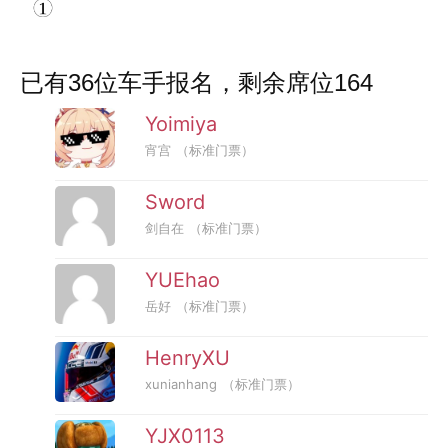
已有36位车手报名，剩余席位164
Yoimiya
宵宫
（标准门票）
Sword
剑自在
（标准门票）
YUEhao
岳好
（标准门票）
HenryXU
xunianhang
（标准门票）
YJX0113