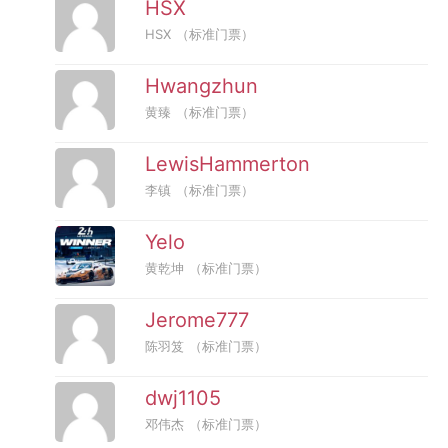
HSX
HSX
（标准门票）
Hwangzhun
黄臻
（标准门票）
LewisHammerton
李镇
（标准门票）
Yelo
黄乾坤
（标准门票）
Jerome777
陈羽笈
（标准门票）
dwj1105
邓伟杰
（标准门票）