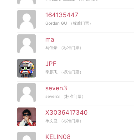
164135447
Gordan GU
（标准门票）
ma
马佳豪
（标准门票）
JPF
季鹏飞
（标准门票）
seven3
seven3
（标准门票）
X3036417340
单文盛
（标准门票）
KELIN08