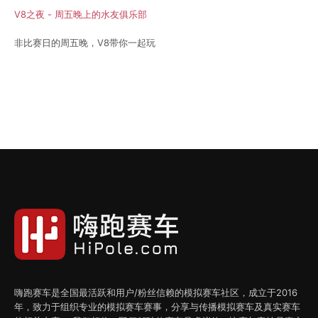
V8之夜 - 周五晚上的水友俱乐部
非比赛日的周五晚，V8带你一起玩
嗨跑赛车是全国最活跃和用户/粉丝信赖的模拟赛车社区，成立于2016
年，致力于组织专业的模拟赛车赛事，分享与传播模拟赛车及真实赛车