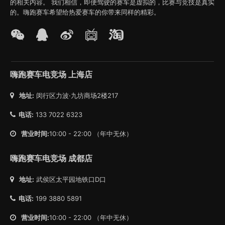
的相关内容。 我们相信，即便驾驶的赛车是虚拟的，比赛与竞技是真实
的。嗨跑赛车希望给热爱赛车的你带来同样的精彩。
嗨跑赛车电竞场 上海店
地址:
闵行区力波·九坊商场2楼217
电话:
133 7022 6323
营业时间:
10:00 - 22:00 （年中无休）
嗨跑赛车电竞场 成都店
地址:
武侯区太平园地铁口D口
电话:
199 3880 5891
营业时间:
10:00 - 22:00 （年中无休）