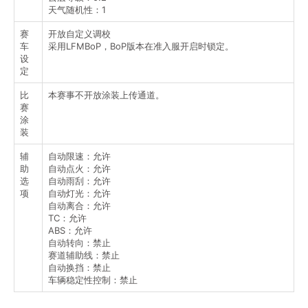
天气随机性：1
赛
开放自定义调校
车
采用LFMBoP，BoP版本在准入服开启时锁定。
设
定
比
本赛事不开放涂装上传通道。
赛
涂
装
辅
自动限速：允许
助
自动点火：允许
选
自动雨刮：允许
项
自动灯光：允许
自动离合：允许
TC：允许
ABS：允许
自动转向：禁止
赛道辅助线：禁止
自动换挡：禁止
车辆稳定性控制：禁止