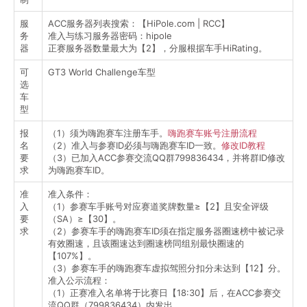
服
ACC服务器列表搜索：【HiPole.com | RCC】
务
准入与练习服务器密码：hipole
器
正赛服务器数量最大为【2】，分服根据车手HiRating。
可
GT3 World Challenge车型
选
车
型
报
（1）须为嗨跑赛车注册车手。
嗨跑赛车账号注册流程
名
（2）准入与参赛ID必须与嗨跑赛车ID一致。
修改ID教程
要
（3）已加入ACC参赛交流QQ群799836434，并将群ID修改
求
为嗨跑赛车ID。
准
准入条件：
入
（1）参赛车手账号对应赛道奖牌数量≥【2】且安全评级
要
（SA）≥【30】。
求
（2）参赛车手的嗨跑赛车ID须在指定服务器圈速榜中被记录
有效圈速，且该圈速达到圈速榜同组别最快圈速的
【107%】。
（3）参赛车手的嗨跑赛车虚拟驾照分扣分未达到【12】分。
准入公示流程：
（1）正赛准入名单将于比赛日【18:30】后，在ACC参赛交
流QQ群（799836434）内发出。