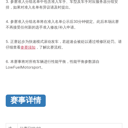
3. 参赛准入分组名单中包含准入车手、车型及车手对应服务器分组安
排，如果对准入名单有异议请及时提出。
4. 参赛准入分组名单将在准入名单公示后30分钟锁定。此后本场比赛
不再接受任何新的选手准入修改/补入申请。
5. 正赛起步为快速模式滚动发车，若超速会被处以通过维修区处罚。请
仔细查看
参赛须知
，了解比赛流程。
6. 本赛事将对所有车辆进行性能平衡，性能平衡参数源自
LowFuelMotorsport。
赛事详情