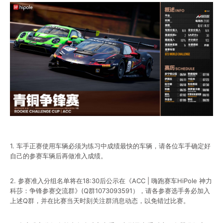
1. 车手正赛使用车辆必须为练习中成绩最快的车辆，请各位车手确定好
自己的参赛车辆后再做准入成绩。
2. 参赛准入分组名单将在18:30后公示在《ACC | 嗨跑赛车HiPole 神力
科莎：争锋参赛交流群》(Q群1073093591），请各参赛选手务必加入
上述Q群，并在比赛当天时刻关注群消息动态，以免错过比赛。