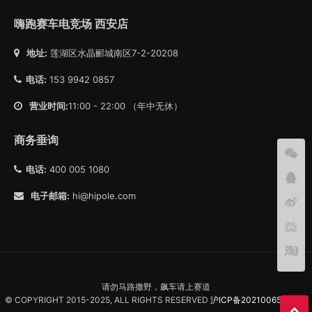
嗨跑赛车电竞场 西安店
地址:
莲湖区水晶郦城南区7-2-20208
电话:
153 9942 0857
营业时间:
11:00 - 22:00 （年中无休）
商务垂询
电话:
400 005 1080
电子邮箱:
hi@hipole.com
请勿马路撒野，飙车请上赛道
© COPYRIGHT 2015-2025, ALL RIGHTS RESERVED
沪ICP备2021006557号-1