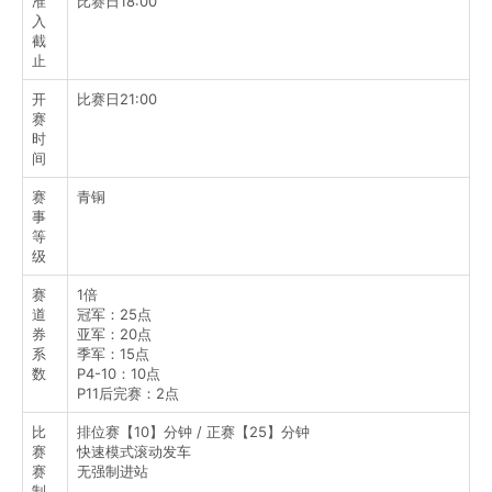
准
比赛日18:00
入
截
止
开
比赛日21:00
赛
时
间
赛
青铜
事
等
级
赛
1倍
道
冠军：25点
券
亚军：20点
系
季军：15点
数
P4-10：10点
P11后完赛：2点
比
排位赛【10】分钟 / 正赛【25】分钟
赛
快速模式滚动发车
赛
无强制进站
制