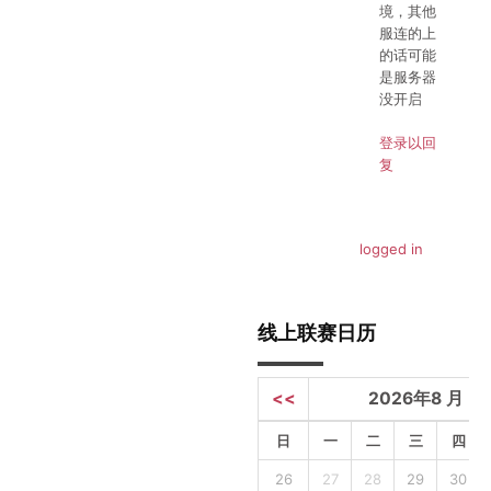
境，其他
服连的上
的话可能
是服务器
没开启
登录以回
复
You must be
logged in
to
post a comment.
线上联赛日历
<<
2026年8 月
日
一
二
三
四
26
27
28
29
30