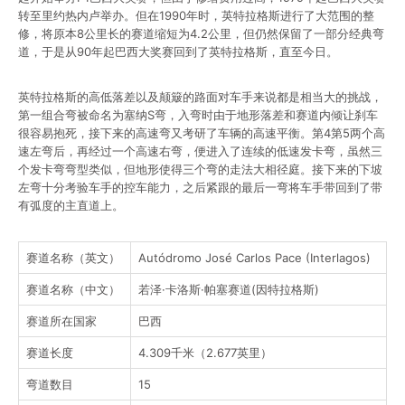
转至里约热内卢举办。但在1990年时，英特拉格斯进行了大范围的整
修，将原本8公里长的赛道缩短为4.2公里，但仍然保留了一部分经典弯
道，于是从90年起巴西大奖赛回到了英特拉格斯，直至今日。
英特拉格斯的高低落差以及颠簸的路面对车手来说都是相当大的挑战，
第一组合弯被命名为塞纳S弯，入弯时由于地形落差和赛道内倾让刹车
很容易抱死，接下来的高速弯又考研了车辆的高速平衡。第4第5两个高
速左弯后，再经过一个高速右弯，便进入了连续的低速发卡弯，虽然三
个发卡弯弯型类似，但地形使得三个弯的走法大相径庭。接下来的下坡
左弯十分考验车手的控车能力，之后紧跟的最后一弯将车手带回到了带
有弧度的主直道上。
赛道名称（英文）
Autódromo José Carlos Pace (Interlagos)
赛道名称（中文）
若泽·卡洛斯·帕塞赛道(因特拉格斯)
赛道所在国家
巴西
赛道长度
4.309千米（2.677英里）
弯道数目
15