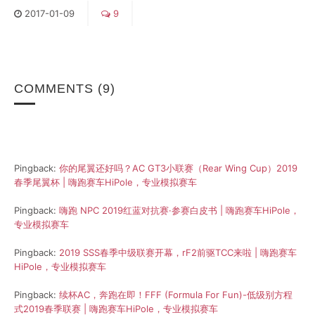
2017
-
01
-
09
9
COMMENTS
(9)
Pingback:
你的尾翼还好吗？AC GT3小联赛（Rear Wing Cup）2019
春季尾翼杯 | 嗨跑赛车HiPole，专业模拟赛车
Pingback:
嗨跑 NPC 2019红蓝对抗赛·参赛白皮书 | 嗨跑赛车HiPole，
专业模拟赛车
Pingback:
2019 SSS春季中级联赛开幕，rF2前驱TCC来啦 | 嗨跑赛车
HiPole，专业模拟赛车
Pingback:
续杯AC，奔跑在即！FFF (Formula For Fun)-低级别方程
式2019春季联赛 | 嗨跑赛车HiPole，专业模拟赛车