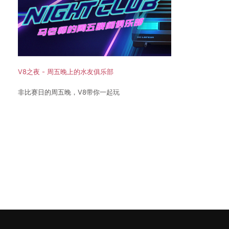
V8之夜 - 周五晚上的水友俱乐部
非比赛日的周五晚，V8带你一起玩