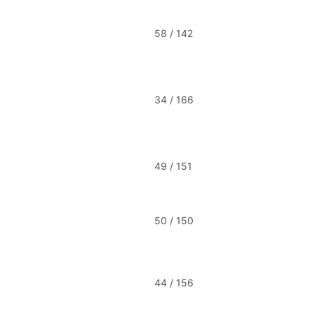
58 / 142
34 / 166
49 / 151
50 / 150
44 / 156