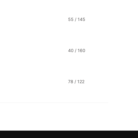
55 / 145
40 / 160
78 / 122