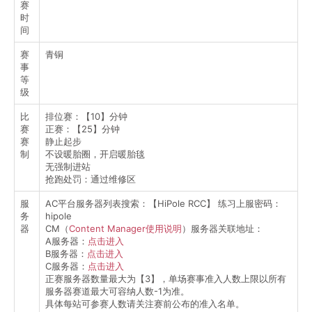
赛
时
间
赛
青铜
事
等
级
比
排位赛：【10】分钟
赛
正赛：【25】分钟
赛
静止起步
制
不设暖胎圈，开启暖胎毯
无强制进站
抢跑处罚：通过维修区
服
AC平台服务器列表搜索：【HiPole RCC】 练习上服密码：
务
hipole
器
CM（
Content Manager使用说明
）服务器关联地址：
A服务器：
点击进入
B服务器：
点击进入
C服务器：
点击进入
正赛服务器数量最大为【3】，单场赛事准入人数上限以所有
服务器赛道最大可容纳人数-1为准。
具体每站可参赛人数请关注赛前公布的准入名单。