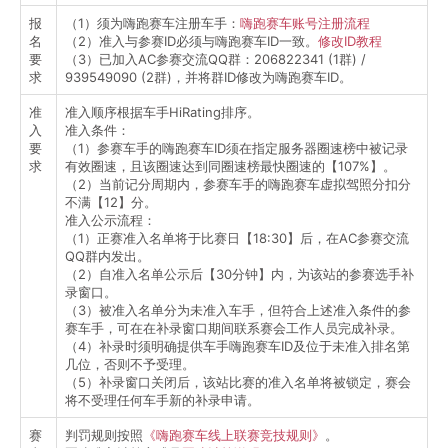
报
（1）须为嗨跑赛车注册车手：
嗨跑赛车账号注册流程
名
（2）准入与参赛ID必须与嗨跑赛车ID一致。
修改ID教程
要
（3）已加入AC参赛交流QQ群：206822341 (1群) /
求
939549090 (2群)，并将群ID修改为嗨跑赛车ID。
准
准入顺序根据车手HiRating排序。
入
准入条件：
要
（1）参赛车手的嗨跑赛车ID须在指定服务器圈速榜中被记录
求
有效圈速，且该圈速达到同圈速榜最快圈速的【107%】。
（2）当前记分周期内，参赛车手的嗨跑赛车虚拟驾照分扣分
不满【12】分。
准入公示流程：
（1）正赛准入名单将于比赛日【18:30】后，在AC参赛交流
QQ群内发出。
（2）自准入名单公示后【30分钟】内，为该站的参赛选手补
录窗口。
（3）被准入名单分为未准入车手，但符合上述准入条件的参
赛车手，可在在补录窗口期间联系赛会工作人员完成补录。
（4）补录时须明确提供车手嗨跑赛车ID及位于未准入排名第
几位，否则不予受理。
（5）补录窗口关闭后，该站比赛的准入名单将被锁定，赛会
将不受理任何车手新的补录申请。
赛
判罚规则按照
《嗨跑赛车线上联赛竞技规则》
。