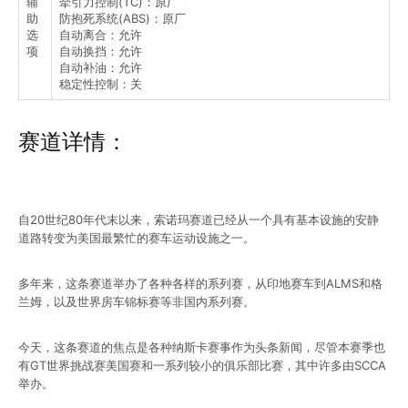
辅
牵引力控制(TC)：原厂
助
防抱死系统(ABS)：原厂
选
自动离合：允许
项
自动换挡：允许
自动补油：允许
稳定性控制：关
赛道详情：
自20世纪80年代末以来，索诺玛赛道已经从一个具有基本设施的安静
道路转变为美国最繁忙的赛车运动设施之一。
多年来，这条赛道举办了各种各样的系列赛，从印地赛车到ALMS和格
兰姆，以及世界房车锦标赛等非国内系列赛。
今天，这条赛道的焦点是各种纳斯卡赛事作为头条新闻，尽管本赛季也
有GT世界挑战赛美国赛和一系列较小的俱乐部比赛，其中许多由SCCA
举办。