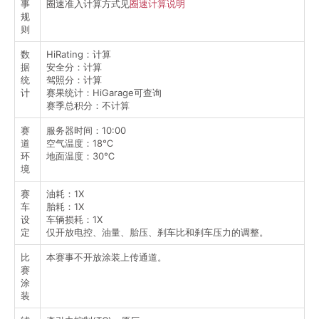
事
圈速准入计算方式见
圈速计算说明
规
则
数
HiRating：计算
据
安全分：计算
统
驾照分：计算
计
赛果统计：HiGarage可查询
赛季总积分：不计算
赛
服务器时间：10:00
道
空气温度：18℃
环
地面温度：30℃
境
赛
油耗：1X
车
胎耗：1X
设
车辆损耗：1X
定
仅开放电控、油量、胎压、刹车比和刹车压力的调整。
比
本赛事不开放涂装上传通道。
赛
涂
装