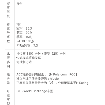
赛
青铜
事
等
级
赛
1倍
道
冠军：25点
券
亚军：20点
系
季军：15点
数
P4-10：10点
P11后完赛：2点
比
排位赛【10】分钟 / 正赛【25】分钟
赛
快速模式滚动发车
赛
无强制进站
制
服
ACC服务器列表搜索：【HiPole.com | RCC】
务
准入与练习服务器密码：hipole
器
正赛服务器数量最大为【2】，分服根据车手HiRating。
可
GT3 World Challenge车型
选
车
型