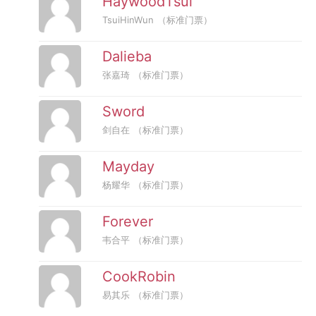
HaywoodTsui
TsuiHinWun
（标准门票）
Dalieba
张嘉琦
（标准门票）
Sword
剑自在
（标准门票）
Mayday
杨耀华
（标准门票）
Forever
韦合平
（标准门票）
CookRobin
易其乐
（标准门票）