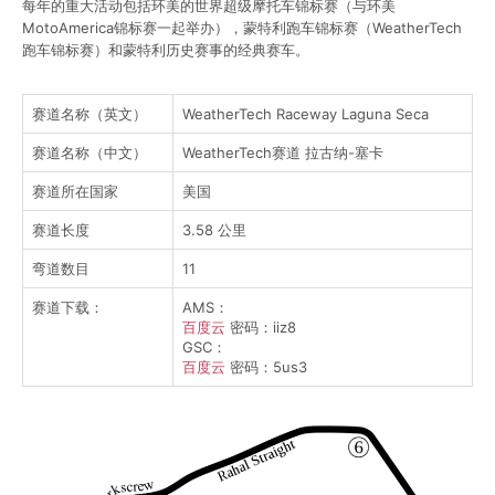
每年的重大活动包括环美的世界超级摩托车锦标赛（与环美
MotoAmerica
锦标赛一起举办），
蒙特利跑车锦标赛
（
WeatherTech
跑车锦标赛
）和蒙特利历史赛事的经典赛车。
赛道名称（英文）
WeatherTech Raceway Laguna Seca
赛道名称（中文）
WeatherTech赛道 拉古纳-塞卡
赛道所在国家
美国
赛道长度
3.58 公里
弯道数目
11
赛道下载：
AMS：
百度云
密码：iiz8
GSC：
百度云
密码：5us3