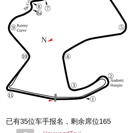
已有35位车手报名，剩余席位165