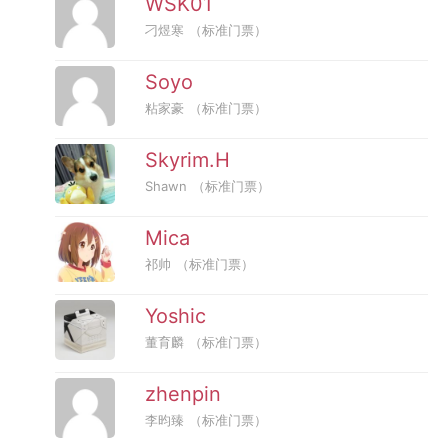
WSK01
刁煜寒
（标准门票）
Soyo
粘家豪
（标准门票）
Skyrim.H
Shawn
（标准门票）
Mica
祁帅
（标准门票）
Yoshic
董育麟
（标准门票）
zhenpin
李昀臻
（标准门票）