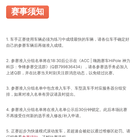
赛事须知
1. 车手正赛使用车辆必须为练习中成绩最快的车辆，请各位车手确定好
自己的参赛车辆后再做准入成绩。
2. 参赛准入分组名单将在18:30后公示在《ACC | 嗨跑赛车HiPole 神力
科莎：争锋参赛交流群》(Q群799836434），请各参赛选手务必加入
上述Q群，并在比赛当天时刻关注群消息动态，以免错过比赛。
3. 参赛准入分组名单中包含准入车手、车型及车手对应服务器分组安
排，如果对准入名单有异议请及时提出。
4. 参赛准入分组名单将在准入名单公示后30分钟锁定。此后本场比赛
不再接受任何新的选手准入修改/补入申请。
5. 正赛起步为快速模式滚动发车，若超速会被处以通过维修区处罚。请