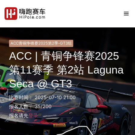
ACC青铜争锋赛2025第2季-GT3组
ACC | 青铜争锋赛2025
第11赛季 第2站 Laguna
Seca @ GT3
比赛时间： 2025-07-10 21:00
报名人数： 35/200
报名请先
登录