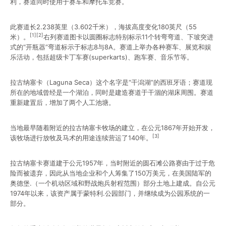
利，赛道同时使用于赛车和
摩托车竞赛
。
此赛道长2.238英里（3.602千米），海拔高度变化180英尺（55
[1]
[2]
米）。
右列赛道图卡以圆圈标志特别标示11个转弯弯道、下坡突进
式的“开瓶器”弯道标示于标志8与8A。赛道上举办各种赛车、展览和娱
乐活动，包括超级卡丁车赛(superkarts)、跑车赛、音乐节等。
拉古纳塞卡（Laguna Seca）这个名字是“干潟湖”的西班牙语；赛道现
所在的地域曾经是一个湖泊，同时是建造赛道于干涸的湖床周围。赛道
重新建置后，增加了两个人工池塘。
当地最早随着附近的
拉古纳塞卡牧场
的建立，在公元1867年开始开发，
[3]
该牧场进行放牧及马术的用途连续营运了140年。
拉古纳塞卡赛道建于公元1957年，当时附近的
圆石滩公路赛
由于过于危
险而被遗弃，因此从当地企业和个人筹集了150万美元，在美国陆军的
奥德堡.
（一个机动区域和野战炮兵射程范围）部分土地上建成。自公元
1974年以来，该资产属于
蒙特利.
公园部门，并继续成为公园系统的一
部分。