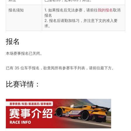
报名须知
1. 如果报名后无法参赛，请前往
我的报名
取消
报名
2. 报名后请勤加练习，并注意下文的准入要
求。
报名
本场赛事报名已关闭。
已有 35 位车手报名，欲查阅所有参赛车手列表，请前往最下方。
比赛详情：