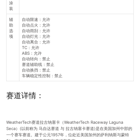
涂
装
辅
自动限速：允许
助
自动点火：允许
选
自动雨刮：允许
项
自动灯光：允许
自动离合：允许
TC：允许
ABS：允许
自动转向：禁止
赛道辅助线：禁止
自动换挡：禁止
车辆稳定性控制：禁止
赛道详情：
WeatherTech赛道拉古纳塞卡（WeatherTech Raceway Laguna
Seca）(以前称为 马自达赛道 与 拉古纳塞卡赛道)是在美国
加州中部
的
一个
赛车赛道
。建于公元1957年，位处近美国加州的萨利纳斯与蒙特