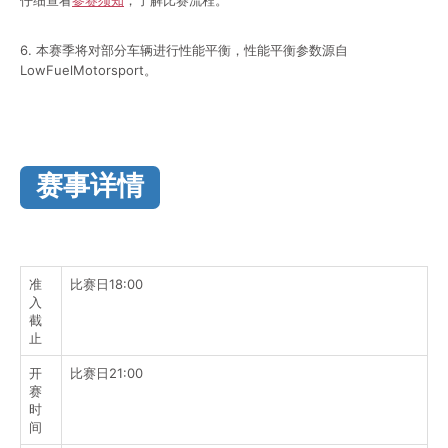
仔细查看
参赛须知
，了解比赛流程。
6. 本赛季将对部分车辆进行性能平衡，性能平衡参数源自
LowFuelMotorsport。
赛事详情
准
比赛日18:00
入
截
止
开
比赛日21:00
赛
时
间