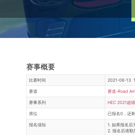
赛事概要
比赛时间
2021-06-13 
赛道
赛道-Road Am
赛事系列
HEC 2021
席位
已报名0，还
报名须知
1. 如果报名
2. 报名后请