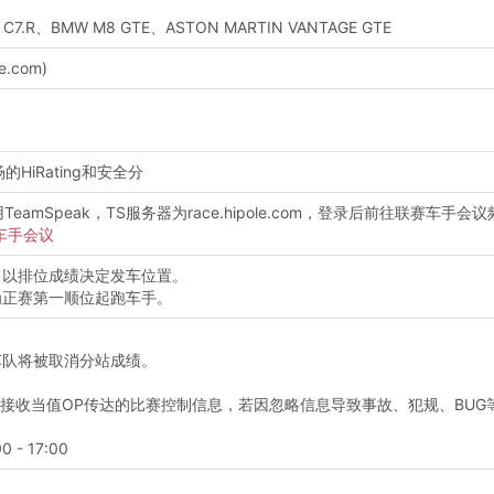
e C7.R、BMW M8 GTE、ASTON MARTIN VANTAGE GTE
e.com)
HiRating和安全分
mSpeak，TS服务器为race.hipole.com，登录后前往联赛车手会
车手会议
数，以排位成绩决定发车位置。
为正赛第一顺位起跑车手。
车队将被取消分站成绩。
道内接收当值OP传达的比赛控制信息，若因忽略信息导致事故、犯规、BUG
- 17:00