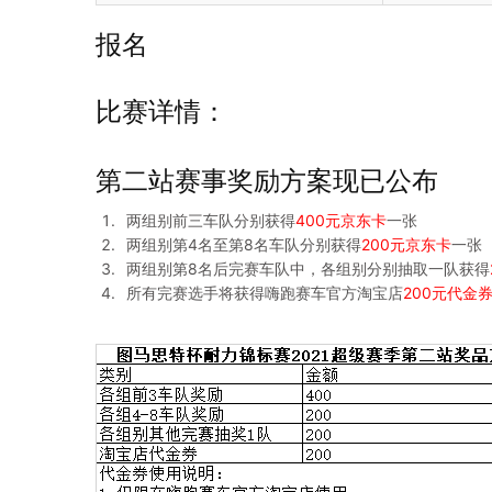
报名
比赛详情：
第二站赛事奖励方案现已公布
两组别前三车队分别获得
400元京东卡
一张
两组别第4名至第8名车队分别获得
200元京东卡
一张
两组别第8名后完赛车队中，各组别分别抽取一队获得
所有完赛选手将获得嗨跑赛车官方淘宝店
200元代金