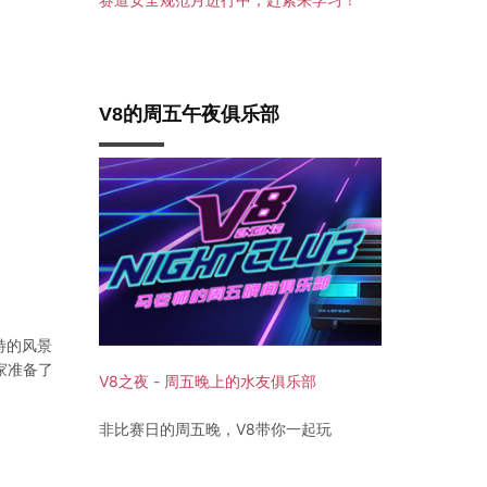
V8的周五午夜俱乐部
特的风景
家准备了
V8之夜 - 周五晚上的水友俱乐部
非比赛日的周五晚，V8带你一起玩