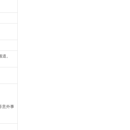
议频道。
等意外事