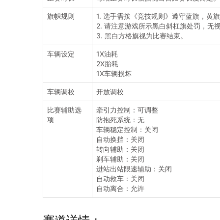
旗帜规则
1. 选手需按《竞技规则》遵守蓝旗，黄
2. 请注意游戏所示黑白斜杠旗处罚，无
3. 黑白方格旗视为比赛结束。
车辆设定
1X油耗
2X胎耗
1X车辆损坏
车辆调校
开放调校
比赛辅助选
牵引力控制：可调整
项
防抱死系统：无
车辆稳定控制：关闭
自动换挡：关闭
转向辅助：关闭
刹车辅助：关闭
进站出站限速辅助：关闭
自动救车：关闭
自动离合：允许