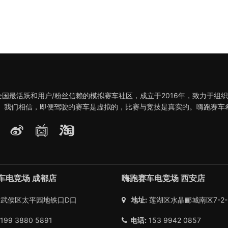
全国最活跃和用户/粉丝信赖的模拟赛车社区，成立于2016年，致力于组
。 我们相信，即便驾驶的赛车是虚拟的，比赛与竞技是真实的。嗨跑赛车
车电竞场 成都店
嗨跑赛车电竞场 西安店
武侯区太平园地铁口D口
地址:
莲湖区水晶郦城南区7-2-2
199 3880 5891
电话:
153 9942 0857