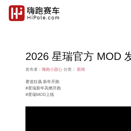
2026 星瑞官方 MOD 
发布者：
嗨跑小甜心
分类：
新闻
赛道狂骉 新年开跑
#星瑞新年高燃开跑
#星瑞MOD上线