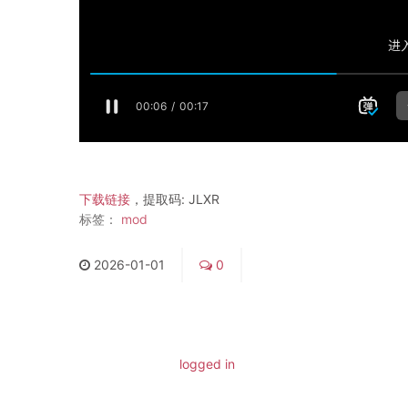
下载链接
，
提取码: JLXR
标签：
mod
2026
-
01
-
01
0
You must be
logged in
to post a comment.