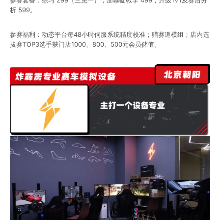
析 599。
参赛福利：动态平台每48小时伺服系统精度校准；赠赛道模组；店内选
拔赛TOP3选手获门店1000、800、500元会员储值。