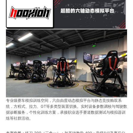
专业级赛车模拟训练空间，六自由度动态模拟平台与静态竞技舱双系
统，方程式、拉力、GT等多类型装置切换。实时设备参数调校与驾驶数
据诊断服务，个性化训练方案，承接职业选手赛道数据测试与模拟器训
练等社群活动。
参赛套餐：练习 299（三免一）；加基础教学 499；升级1V1及赛后分