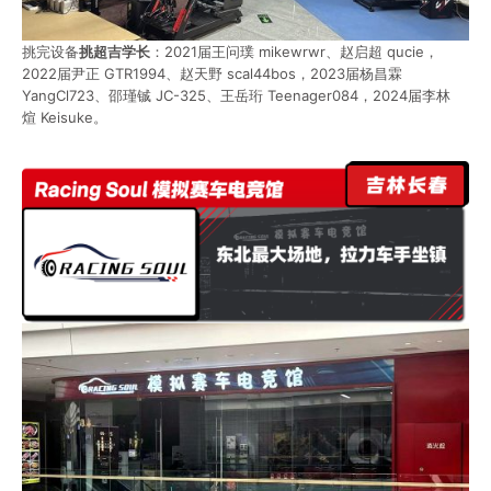
挑完设备
挑
超吉学长
：2021届王问璞 mikewrwr、赵启超 qucie，
2022届尹正 GTR1994、赵天野 scal44bos，2023届杨昌霖
YangCl723、邵瑾铖 JC-325、王岳珩 Teenager084，2024届李林
煊 Keisuke。