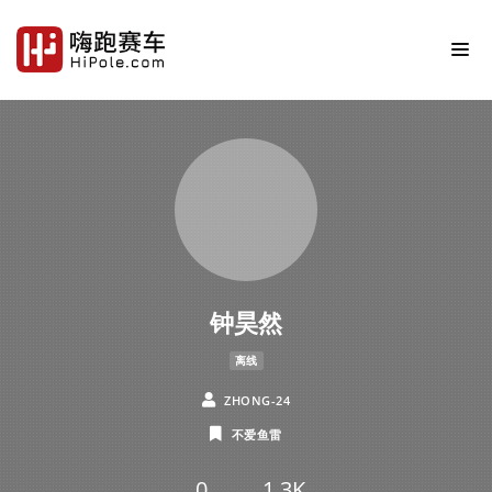
钟昊然
离线
ZHONG-24
不爱鱼雷
0
1.3K