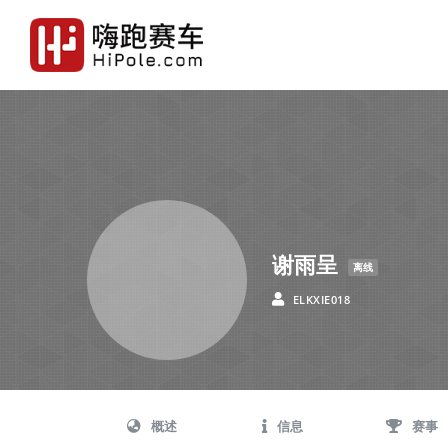
谢雨呈
离线
ELKXIE018
概述
信息
赛事