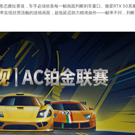
助形态撕扯赛道，车手必须依靠每一帧画面判断刹车窗口。微星RTX 50系
术，以超高帧率实现丝滑流畅的游戏画面，超低延迟助力精准操作——帧率不抖，判