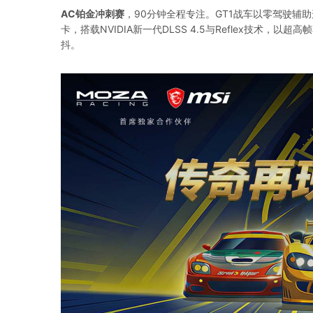
AC铂金冲刺赛
，90分钟全程专注。GT1战车以零驾驶辅
卡，搭载NVIDIA新一代DLSS 4.5与Reflex技
抖。