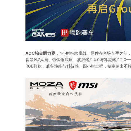
ACC铂金耐力赛
，4小时持续鏖战。硬件在考验车手之前，先考
备暴风7风扇、镀镍铜底座、波浪鳍片4.0与导流鳍片2.
RGB灯效，兼备性能与科技感。四小时全程，稳定输出不