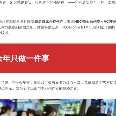
就是圈速，延迟就是胜负。模拟赛车的残酷在于——它和真实赛车一样，毫厘
年嗨跑赛车铂金系列联赛
联名首席合作伙伴
，覆盖
HEC铂金系列赛 – AC冲
算力底座到画面呈现，微星将以全新一代GeForce RTX 50系列显卡的
护城河。
余年只做一件事
导品牌。四十余年来，微星以主板与显卡为核心根基，凭借精湛工艺与持
.18亿美元，成为全球玩家与专业创作者的信赖之选。