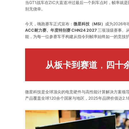
当GT1战车在ZIC大直道冲过最后一个刹车点时，帧率
别无侥幸。
今天，嗨跑赛车正式宣布：
微星科技（MSI）
成为2026
ACC耐力赛、年度特别赛 CHN24 2027
三项顶级赛事。从
能，为每一位参赛车手构建从指令到帧率始终如一的竞技
从板卡到赛道
，
四十
微星科技是全球顶尖的电竞硬件与高性能计算解决方案领
产品覆盖全球120余个国家与地区，2025年品牌价值达2