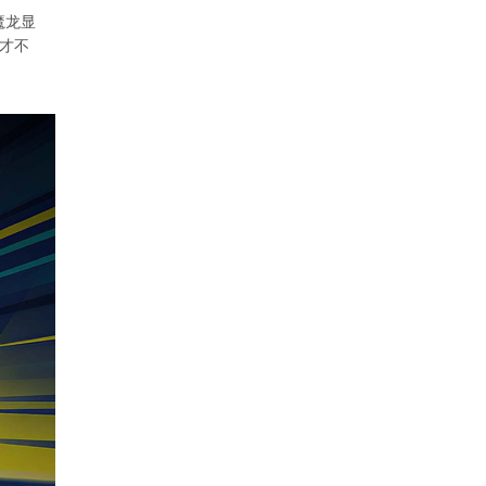
魔龙显
断才不