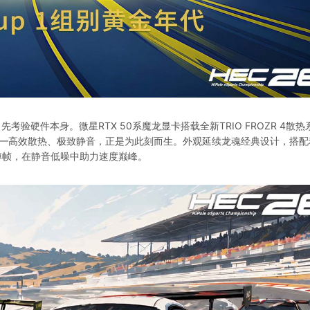
验硬件本身。微星RTX 50系魔龙显卡搭载全新TRIO FROZR 4散
0——高效散热、极致静音，正是为此刻而生。外观延续龙魂经典设计，搭配
掉帧，在静音低噪中助力速度巅峰。