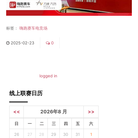
标签：
嗨跑赛车电竞场
2025
-
02
-
23
0
You must be
logged in
to post a comment.
线上联赛日历
<<
2026年8 月
>>
日
一
二
三
四
五
六
26
27
28
29
30
31
1