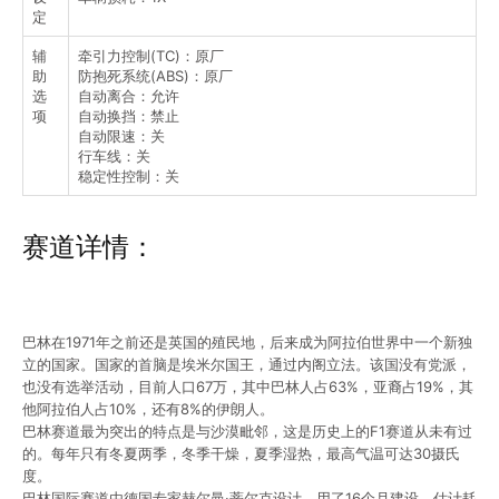
定
辅
牵引力控制(TC)：原厂
助
防抱死系统(ABS)：原厂
选
自动离合：允许
项
自动换挡：禁止
自动限速：关
行车线：关
稳定性控制：关
赛道详情：
巴林在1971年之前还是英国的殖民地，后来成为阿拉伯世界中一个新独
立的国家。国家的首脑是埃米尔国王，通过内阁立法。该国没有党派，
也没有选举活动，目前人口67万，其中巴林人占63%，亚裔占19%，其
他阿拉伯人占10%，还有8%的伊朗人。
巴林赛道最为突出的特点是与沙漠毗邻，这是历史上的F1赛道从未有过
的。每年只有冬夏两季，冬季干燥，夏季湿热，最高气温可达30摄氏
度。
巴林国际赛道由德国专家赫尔曼·蒂尔克设计，用了16个月建设，估计耗