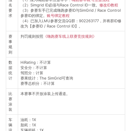
名
（2）Simgrid ID必须与Race Control ID一致。
修改ID教程
要
（3）参赛车手已完成嗨跑参赛ID与SimGrid / Race Control
求
参赛ID的绑定。
账号绑定教程
（4）已加入LMU参赛交流QQ群：902263177，并将群ID修
改为【参赛ID / Race Control ID】。
赛
判罚规则按照
《嗨跑赛车线上联赛竞技规则》
事
规
则
数
HiRating：不计算
据
安全分：不计算
统
驾照分：计算
计
赛果统计：The SimGrid可查询
赛季总积分：不计算
比
本赛事不开放涂装上传通道。
赛
涂
装
车
油耗：1X
辆
胎耗：1X
设
车辆损耗：1X