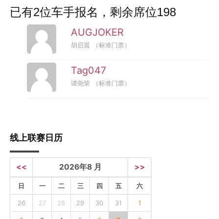
已有2位车手报名，剩余席位198
AUGJOKER
胡启晨
（标准门票）
Tag047
谭尧荣
（标准门票）
线上联赛日历
<<
2026年8 月
>>
日
一
二
三
四
五
六
26
27
28
29
30
31
1