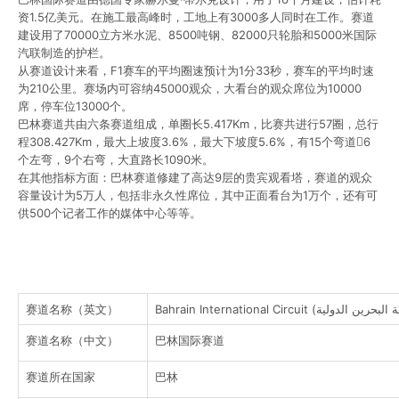
资1.5亿美元。在施工最高峰时，工地上有3000多人同时在工作。赛道
建设用了70000立方米水泥、8500吨钢、82000只轮胎和5000米国际
汽联制造的护栏。
从赛道设计来看，F1赛车的平均圈速预计为1分33秒，赛车的平均时速
为210公里。赛场内可容纳45000观众，大看台的观众席位为10000
席，停车位13000个。
巴林赛道共由六条赛道组成，单圈长5.417Km，比赛共进行57圈，总行
程308.427Km，最大上坡度3.6%，最大下坡度5.6%，有15个弯道6
个左弯，9个右弯，大直路长1090米。
在其他指标方面：巴林赛道修建了高达9层的贵宾观看塔，赛道的观众
容量设计为5万人，包括非永久性席位，其中正面看台为1万个，还有可
供500个记者工作的媒体中心等等。
赛道名称（英文）
赛道名称（中文）
巴林国际赛道
赛道所在国家
巴林