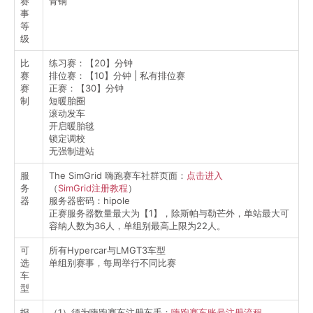
赛
青铜
事
等
级
比
练习赛：【20】分钟
赛
排位赛：【10】分钟 | 私有排位赛
赛
正赛：【30】分钟
制
短暖胎圈
滚动发车
开启暖胎毯
锁定调校
无强制进站
服
The SimGrid 嗨跑赛车社群页面：
点击进入
务
（
SimGrid注册教程
）
器
服务器密码：hipole
正赛服务器数量最大为【1】，除斯帕与勒芒外，单站最大可
容纳人数为36人，单组别最高上限为22人。
可
所有Hypercar与LMGT3车型
选
单组别赛事，每周举行不同比赛
车
型
报
（1）须为嗨跑赛车注册车手：
嗨跑赛车账号注册流程