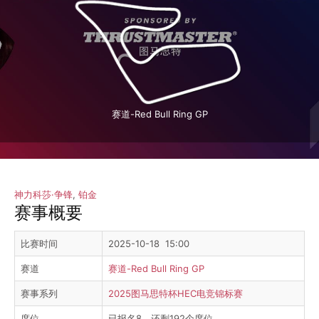
赛道-Red Bull Ring GP
神力科莎·争锋
,
铂金
赛事概要
比赛时间
2025-10-18 15:00
赛道
赛道-Red Bull Ring GP
赛事系列
2025图马思特杯HEC电竞锦标赛
席位
已报名8，还剩192个席位。