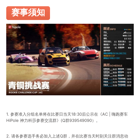
赛事须知
1. 参赛准入分组名单将在比赛日当天18:30后公示在《AC | 嗨跑赛车
HiPole 神力科莎参赛交流群》(Q群939549090）。
2. 请各参赛选手务必加入上述Q群，并在比赛当天时刻关注群消息动