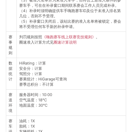
赛车手，可在在补录窗口期间联系赛会工作人员完成补录。
（4）补录时须明确提供车手嗨跑赛车ID及位于未准入排名第
几位，否则不予受理。
（5）补录窗口关闭后，该站比赛的准入名单将被锁定，赛会
将不受理任何车手新的补录申请。
赛
判罚规则按照
《嗨跑赛车线上联赛竞技规则》
。
事
圈速准入计算方式见
圈速计算说明
规
则
数
HiRating：计算
据
安全分：计算
统
驾照分：计算
计
赛果统计：HiGarage可查询
赛季总积分：不计算
赛
服务器时间：10:00
道
空气温度：18℃
环
地面温度：30℃
境
赛
油耗：1X
车
胎耗：1X
设
车辆损耗：1X