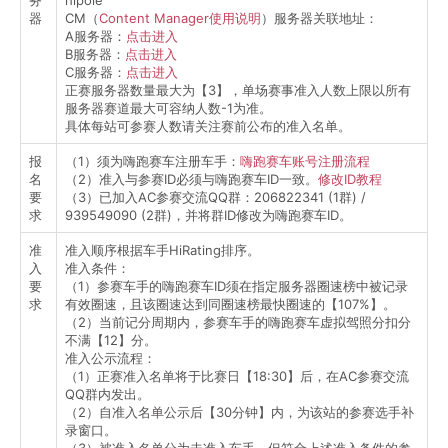
器
CM（
Content Manager使用说明
）服务器关联地址：
A服务器：
点击进入
B服务器：
点击进入
C服务器：
点击进入
正赛服务器数量最大为【3】，单场赛事准入人数上限以所有
服务器赛道最大可容纳人数-1为准。
具体每站可参赛人数请关注赛前公布的准入名单。
报
（1）须为嗨跑赛车注册车手：
嗨跑赛车账号注册流程
名
（2）准入与参赛ID必须与嗨跑赛车ID一致。
修改ID教程
要
（3）已加入AC参赛交流QQ群：206822341 (1群) /
求
939549090 (2群)，并将群ID修改为嗨跑赛车ID。
准
准入顺序根据车手HiRating排序。
入
准入条件：
要
（1）参赛车手的嗨跑赛车ID须在指定服务器圈速榜中被记录
求
有效圈速，且该圈速达到同圈速榜最快圈速的【107%】。
（2）当前记分周期内，参赛车手的嗨跑赛车虚拟驾照分扣分
不满【12】分。
准入公示流程：
（1）正赛准入名单将于比赛日【18:30】后，在AC参赛交流
QQ群内发出。
（2）自准入名单公示后【30分钟】内，为该站的参赛选手补
录窗口。
（3）被准入名单分为未准入车手，但符合上述准入条件的参