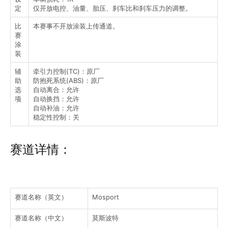
定
仅开放电控、油量、胎压、刹车比和刹车压力的调整。
比
本赛事不开放涂装上传通道。
赛
涂
装
辅
牵引力控制(TC)：原厂
助
防抱死系统(ABS)：原厂
选
自动离合：允许
项
自动换挡：允许
自动补油：允许
稳定性控制：关
赛道详情：
赛道名称（英文）
Mosport
赛道名称（中文）
莫斯波特