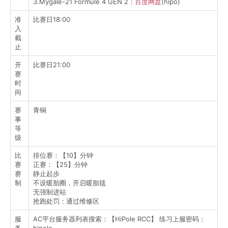
3.Mygale-21 Formule 4 GEN 2：
百度网盘
(hipo)
准
比赛日18:00
入
截
止
开
比赛日21:00
赛
时
间
赛
青铜
事
等
级
比
排位赛：【10】分钟
赛
正赛：【25】分钟
赛
静止起步
制
不设暖胎圈，开启暖胎毯
无强制进站
抢跑处罚：通过维修区
服
AC平台服务器列表搜索：【HiPole RCC】 练习上服密码：
务
hipole