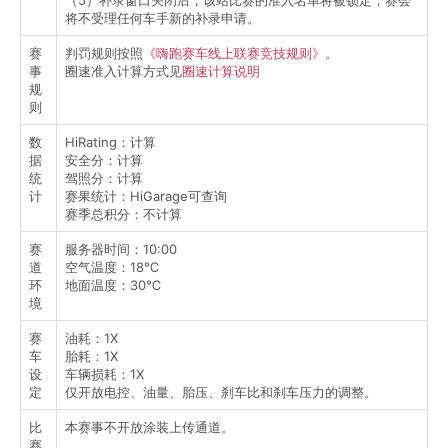
（5）补录窗口关闭后，该站比赛的准入名单将被锁定，赛会
将不受理任何车手新的补录申请。
赛
判罚规则按照
《嗨跑赛车线上联赛竞技规则》
。
事
圈速准入计算方式见
圈速计算说明
规
则
数
HiRating：计算
据
安全分：计算
统
驾照分：计算
计
赛果统计：HiGarage可查询
赛季总积分：不计算
赛
服务器时间：10:00
道
空气温度：18℃
环
地面温度：30℃
境
赛
油耗：1X
车
胎耗：1X
设
车辆损耗：1X
定
仅开放电控、油量、胎压、刹车比和刹车压力的调整。
比
本赛事不开放涂装上传通道。
赛