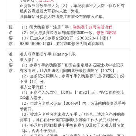
C服务器：
点击进入
正赛服务器数量最大为【3】，单场赛事准入人数上限以所有
服务器赛道最大可容纳人数-1为准。
具体每站可参赛人数请关注赛前公布的准入名单。
报
（1）须为嗨跑赛车注册车手：
嗨跑赛车账号注册流程
名
（2）准入与参赛ID必须与嗨跑赛车ID一致。
修改ID教程
要
（3）已加入AC参赛交流QQ群：206822341 (1群) /
求
939549090 (2群)，并将群ID修改为嗨跑赛车ID。
准
准入顺序根据车手HiRating排序。
入
准入条件：
要
（1）参赛车手的嗨跑赛车ID须在指定服务器圈速榜中被记录
求
有效圈速，且该圈速达到同圈速榜最快圈速的【107%】。
（2）当前记分周期内，参赛车手的嗨跑赛车虚拟驾照分扣分
不满【12】分。
准入公示流程：
（1）正赛准入名单将于比赛日【18:30】后，在AC参赛交流
QQ群内发出。
（2）自准入名单公示后【30分钟】内，为该站的参赛选手补
录窗口。
（3）被准入名单分为未准入车手，但符合上述准入条件的参
赛车手，可在在补录窗口期间联系赛会工作人员完成补录。
（4）补录时须明确提供车手嗨跑赛车ID及位于未准入排名第
几位，否则不予受理。