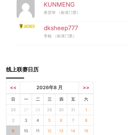
KUNMENG
蒋翌坤
（标准门票）
dksheep777
李杨
（标准门票）
线上联赛日历
<<
2026年8 月
>>
日
一
二
三
四
五
六
26
27
28
29
30
31
1
2
3
4
5
6
7
8
9
10
11
12
13
14
15