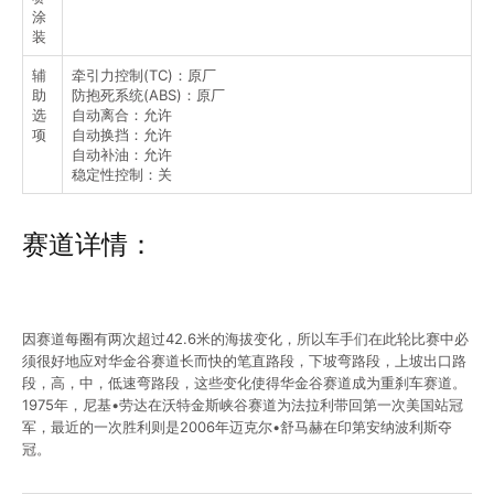
涂
装
辅
牵引力控制(TC)：原厂
助
防抱死系统(ABS)：原厂
选
自动离合：允许
项
自动换挡：允许
自动补油：允许
稳定性控制：关
赛道详情：
因赛道每圈有两次超过
42.6
米的海拔变化，所以车手们在此轮比赛中必
须很好地应对华金谷赛道长而快的笔直路段，下坡弯路段，上坡出口路
段，高，中，低速弯路段，这些变化使得华金谷赛道成为重刹车赛道。
1975年，尼基•劳达在沃特金斯峡谷赛道为法拉利带回第一次美国站冠
军，最近的一次胜利则是2006年迈克尔•舒马赫在印第安纳波利斯夺
冠。