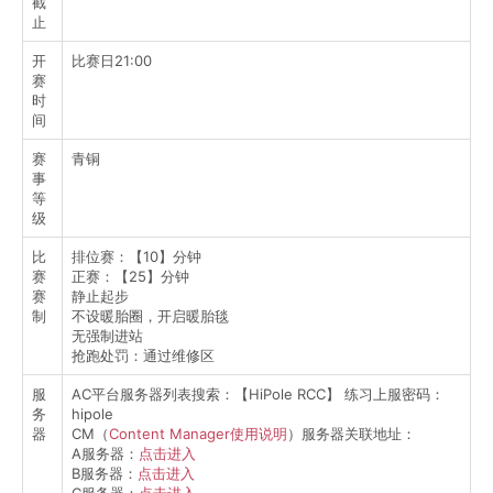
截
止
开
比赛日21:00
赛
时
间
赛
青铜
事
等
级
比
排位赛：【10】分钟
赛
正赛：【25】分钟
赛
静止起步
制
不设暖胎圈，开启暖胎毯
无强制进站
抢跑处罚：通过维修区
服
AC平台服务器列表搜索：【HiPole RCC】 练习上服密码：
务
hipole
器
CM（
Content Manager使用说明
）服务器关联地址：
A服务器：
点击进入
B服务器：
点击进入