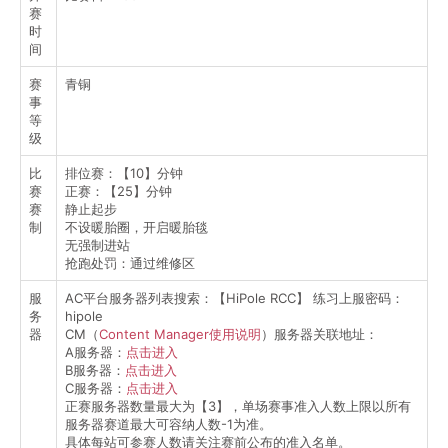
赛
时
间
赛
青铜
事
等
级
比
排位赛：【10】分钟
赛
正赛：【25】分钟
赛
静止起步
制
不设暖胎圈，开启暖胎毯
无强制进站
抢跑处罚：通过维修区
服
AC平台服务器列表搜索：【HiPole RCC】 练习上服密码：
务
hipole
器
CM（
Content Manager使用说明
）服务器关联地址：
A服务器：
点击进入
B服务器：
点击进入
C服务器：
点击进入
正赛服务器数量最大为【3】，单场赛事准入人数上限以所有
服务器赛道最大可容纳人数-1为准。
具体每站可参赛人数请关注赛前公布的准入名单。