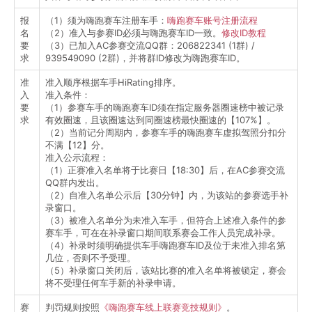
报
（1）须为嗨跑赛车注册车手：
嗨跑赛车账号注册流程
名
（2）准入与参赛ID必须与嗨跑赛车ID一致。
修改ID教程
要
（3）已加入AC参赛交流QQ群：206822341 (1群) /
求
939549090 (2群)，并将群ID修改为嗨跑赛车ID。
准
准入顺序根据车手HiRating排序。
入
准入条件：
要
（1）参赛车手的嗨跑赛车ID须在指定服务器圈速榜中被记录
求
有效圈速，且该圈速达到同圈速榜最快圈速的【107%】。
（2）当前记分周期内，参赛车手的嗨跑赛车虚拟驾照分扣分
不满【12】分。
准入公示流程：
（1）正赛准入名单将于比赛日【18:30】后，在AC参赛交流
QQ群内发出。
（2）自准入名单公示后【30分钟】内，为该站的参赛选手补
录窗口。
（3）被准入名单分为未准入车手，但符合上述准入条件的参
赛车手，可在在补录窗口期间联系赛会工作人员完成补录。
（4）补录时须明确提供车手嗨跑赛车ID及位于未准入排名第
几位，否则不予受理。
（5）补录窗口关闭后，该站比赛的准入名单将被锁定，赛会
将不受理任何车手新的补录申请。
赛
判罚规则按照
《嗨跑赛车线上联赛竞技规则》
。