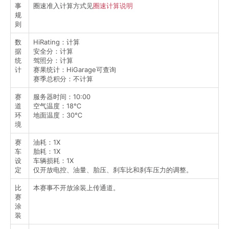
事
圈速准入计算方式见
圈速计算说明
规
则
数
HiRating：计算
据
安全分：计算
统
驾照分：计算
计
赛果统计：HiGarage可查询
赛季总积分：不计算
赛
服务器时间：10:00
道
空气温度：18℃
环
地面温度：30℃
境
赛
油耗：1X
车
胎耗：1X
设
车辆损耗：1X
定
仅开放电控、油量、胎压、刹车比和刹车压力的调整。
比
本赛事不开放涂装上传通道。
赛
涂
装