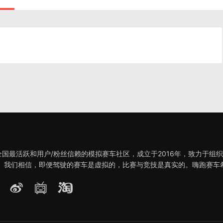
全国最活跃和用户/粉丝信赖的模拟赛车社区，成立于2016年，致力于组
。 我们相信，即便驾驶的赛车是虚拟的，比赛与竞技是真实的。嗨跑赛车