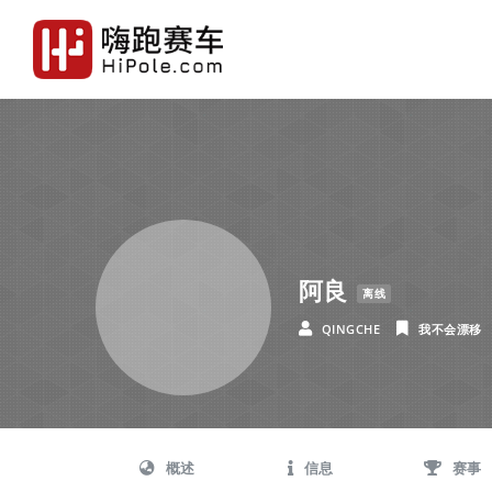
阿良
离线
QINGCHE
我不会漂移
概述
信息
赛事